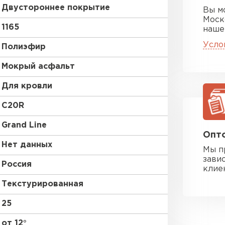
Двустороннее покрытие
Вы м
Моск
1165
наше
Усло
Полиэфир
Мокрый асфальт
Для кровли
C20R
Grand Line
Опто
Нет данных
Мы п
зави
Россия
клие
Текстурированная
25
от 12°