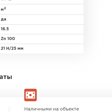
2
м
да
16.5
Zn 100
21 Н/25 мм
латы
Наличными на объекте