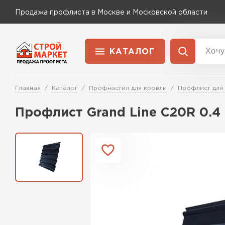
Продажа профлиста в Москве и Московской области
КАТАЛОГ
Доставка и оплата
Главная
Каталог
Профнастил для кровли
Профлист для
Применение
Перейти в каталог
Профлист Grand Line C20R 0.
Для забора
Для кровли
Для ангара