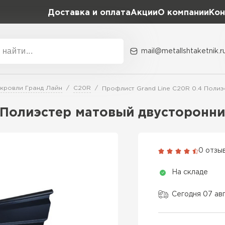
Доставка и оплата
Акции
О компании
Кон
mail@metallshtaketnik.r
Акции
О комп
 кровли Гранд Лайн
C20R
Профлист Grand Line C20R 0.4 Поли
Бренд
Гранд Лайн
4 Полиэстер матовый двусторонн
Металл Профиль
ВСЕ ПРОИЗВОДИТЕЛИ
Профлист Металл
0 отзы
Профлист Момент
На складе
Сегодня 07 ав