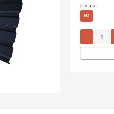
Цена за:
М2