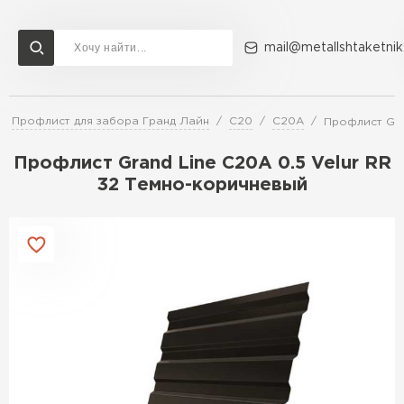
mail@metallshtaketnik
Профлист для забора Гранд Лайн
C20
C20A
Профлист Gra
Доставка и оплата
Акции
О компании
Контакты
Профлист Grand Line C20A 0.5 Velur RR
Перейти в каталог
32 Темно-коричневый
ВСЕ ПРОИЗВОДИТЕЛИ