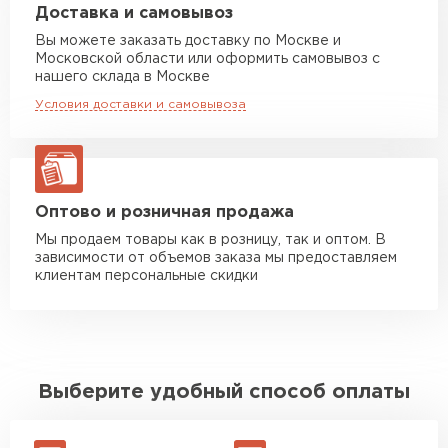
Машина до 20 тн до 80 м3
от 10 500 руб
Доставка и самовывоз
макс. длина груза 13,5 м
Вы можете заказать доставку по Москве и
Московской области или оформить самовывоз с
Манипулятор до 5 тн
от 7 000 руб
нашего склада в Москве
макс. длина груза 6 м
Условия доставки и самовывоза
Манипулятор до 10 тн
от 13 000 руб
макс. длина груза 8 м
Манипулятор до 20 тн
от 16 000 руб
макс. длина груза 13,5 м
Оптово и розничная продажа
Мы продаем товары как в розницу, так и оптом. В
зависимости от объемов заказа мы предоставляем
ЗАКАЗАТЬ С ДОСТАВКОЙ
клиентам персональные скидки
Выберите удобный способ оплаты