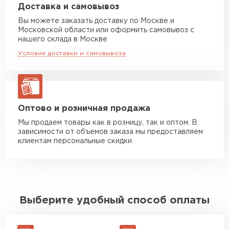
Машина до 20 тн до 80 м3
от 10 500 руб
Доставка и самовывоз
макс. длина груза 13,5 м
Вы можете заказать доставку по Москве и
Московской области или оформить самовывоз с
Манипулятор до 5 тн
от 7 000 руб
нашего склада в Москве
макс. длина груза 6 м
Условия доставки и самовывоза
Манипулятор до 10 тн
от 13 000 руб
макс. длина груза 8 м
Манипулятор до 20 тн
от 16 000 руб
макс. длина груза 13,5 м
Оптово и розничная продажа
Мы продаем товары как в розницу, так и оптом. В
зависимости от объемов заказа мы предоставляем
ЗАКАЗАТЬ С ДОСТАВКОЙ
клиентам персональные скидки
Выберите удобный способ оплаты