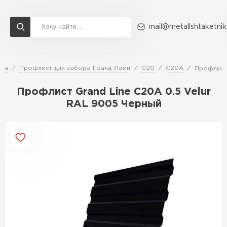
mail@metallshtaketnik
ора
Профлист для забора Гранд Лайн
C20
C20A
Профлист 
Доставка и оплата
Акции
О компании
Контакты
Профлист Grand Line C20A 0.5 Velur
Перейти в каталог
RAL 9005 Черный
ВСЕ ПРОИЗВОДИТЕЛИ