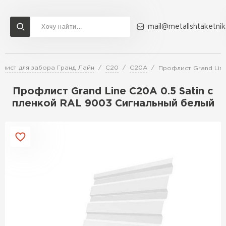
mail@metallshtaketnik
лист для забора Гранд Лайн
C20
C20A
Профлист Grand Line
Доставка и оплата
Акции
О компании
Контакты
Профлист Grand Line C20А 0.5 Satin с
Перейти в каталог
пленкой RAL 9003 Сигнальный белый
ВСЕ ПРОИЗВОДИТЕЛИ