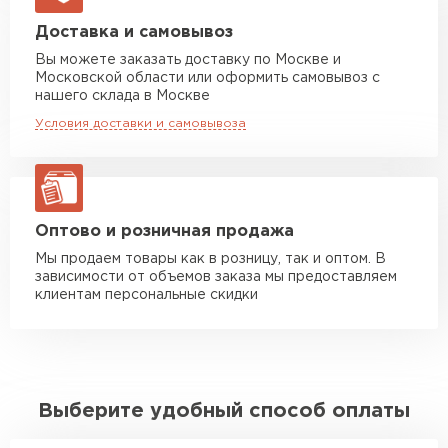
Машина до 20 тн до 80 м3
от 10 500 руб
Доставка и самовывоз
макс. длина груза 13,5 м
Вы можете заказать доставку по Москве и
Московской области или оформить самовывоз с
Манипулятор до 5 тн
от 7 000 руб
нашего склада в Москве
макс. длина груза 6 м
Условия доставки и самовывоза
Манипулятор до 10 тн
от 13 000 руб
макс. длина груза 8 м
Манипулятор до 20 тн
от 16 000 руб
макс. длина груза 13,5 м
Оптово и розничная продажа
Мы продаем товары как в розницу, так и оптом. В
зависимости от объемов заказа мы предоставляем
ЗАКАЗАТЬ С ДОСТАВКОЙ
клиентам персональные скидки
Выберите удобный способ оплаты