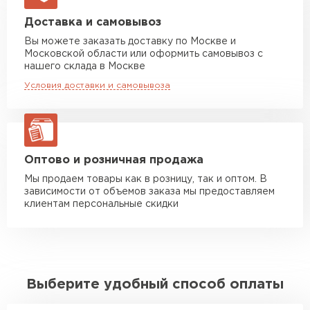
Машина до 20 тн до 80 м3
от 10 500 руб
Доставка и самовывоз
макс. длина груза 13,5 м
Вы можете заказать доставку по Москве и
Московской области или оформить самовывоз с
Манипулятор до 5 тн
от 7 000 руб
нашего склада в Москве
макс. длина груза 6 м
Условия доставки и самовывоза
Манипулятор до 10 тн
от 13 000 руб
макс. длина груза 8 м
Манипулятор до 20 тн
от 16 000 руб
макс. длина груза 13,5 м
Оптово и розничная продажа
Мы продаем товары как в розницу, так и оптом. В
зависимости от объемов заказа мы предоставляем
ЗАКАЗАТЬ С ДОСТАВКОЙ
клиентам персональные скидки
Выберите удобный способ оплаты