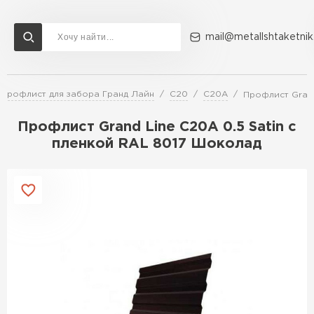
mail@metallshtaketnik
Профлист для забора Гранд Лайн
C20
C20A
Профлист Grand
Доставка и оплата
Акции
О компании
Контакты
Профлист Grand Line C20А 0.5 Satin с
Перейти в каталог
пленкой RAL 8017 Шоколад
ВСЕ ПРОИЗВОДИТЕЛИ