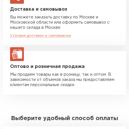
Машина до 20 тн до 80 м3
от 10 500 руб
Доставка и самовывоз
макс. длина груза 13,5 м
Вы можете заказать доставку по Москве и
Московской области или оформить самовывоз с
Манипулятор до 5 тн
от 7 000 руб
нашего склада в Москве
макс. длина груза 6 м
Условия доставки и самовывоза
Манипулятор до 10 тн
от 13 000 руб
макс. длина груза 8 м
Манипулятор до 20 тн
от 16 000 руб
макс. длина груза 13,5 м
Оптово и розничная продажа
Мы продаем товары как в розницу, так и оптом. В
зависимости от объемов заказа мы предоставляем
ЗАКАЗАТЬ С ДОСТАВКОЙ
клиентам персональные скидки
Выберите удобный способ оплаты