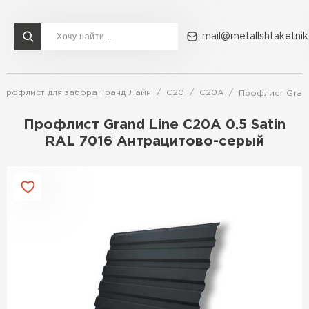
mail@metallshtaketnik
Профлист для забора Гранд Лайн
C20
C20A
Профлист Grand
Доставка и оплата
Акции
О компании
Контакты
Профлист Grand Line C20A 0.5 Satin
Перейти в каталог
RAL 7016 Антрацитово-серый
ВСЕ ПРОИЗВОДИТЕЛИ