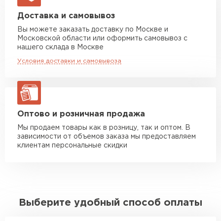
Машина до 20 тн до 80 м3
от 10 500 руб
Доставка и самовывоз
макс. длина груза 13,5 м
Вы можете заказать доставку по Москве и
Московской области или оформить самовывоз с
Манипулятор до 5 тн
от 7 000 руб
нашего склада в Москве
макс. длина груза 6 м
Условия доставки и самовывоза
Манипулятор до 10 тн
от 13 000 руб
макс. длина груза 8 м
Манипулятор до 20 тн
от 16 000 руб
макс. длина груза 13,5 м
Оптово и розничная продажа
Мы продаем товары как в розницу, так и оптом. В
зависимости от объемов заказа мы предоставляем
ЗАКАЗАТЬ С ДОСТАВКОЙ
клиентам персональные скидки
Выберите удобный способ оплаты