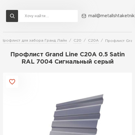
mail@metallshtaketnik
Профлист для забора Гранд Лайн
C20
C20A
Профлист Grand
Доставка и оплата
Акции
О компании
Контакты
Профлист Grand Line C20A 0.5 Satin
Перейти в каталог
RAL 7004 Сигнальный серый
ВСЕ ПРОИЗВОДИТЕЛИ