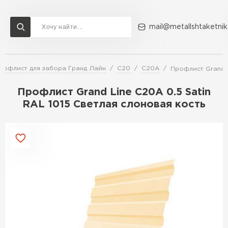
mail@metallshtaketnik
рофлист для забора Гранд Лайн
C20
C20A
Профлист Grand L
Доставка и оплата
Акции
О компании
Контакты
Профлист Grand Line C20A 0.5 Satin
Перейти в каталог
RAL 1015 Светлая слоновая кость
ВСЕ ПРОИЗВОДИТЕЛИ