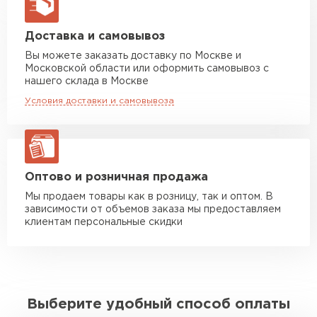
макс. длина груза 8 м
Машина до 20 тн до 80 м3
от 10 500 руб
Доставка и самовывоз
макс. длина груза 13,5 м
Вы можете заказать доставку по Москве и
Московской области или оформить самовывоз с
Манипулятор до 5 тн
от 7 000 руб
нашего склада в Москве
макс. длина груза 6 м
Условия доставки и самовывоза
Манипулятор до 10 тн
от 13 000 руб
макс. длина груза 8 м
Манипулятор до 20 тн
от 16 000 руб
макс. длина груза 13,5 м
Оптово и розничная продажа
Мы продаем товары как в розницу, так и оптом. В
зависимости от объемов заказа мы предоставляем
ЗАКАЗАТЬ С ДОСТАВКОЙ
клиентам персональные скидки
Выберите удобный способ оплаты