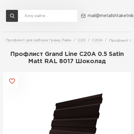
mail@metallshtaketnik
Профлист для забора Гранд Лайн
C20
C20A
Профлист Gr
Доставка и оплата
Акции
О компании
Контакты
Профлист Grand Line C20A 0.5 Satin
Перейти в каталог
Matt RAL 8017 Шоколад
ВСЕ ПРОИЗВОДИТЕЛИ