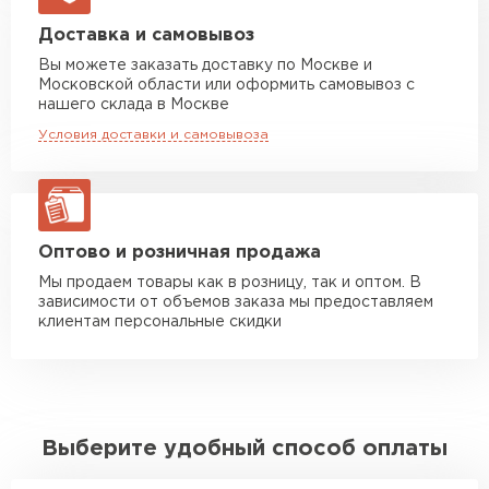
Машина до 20 тн до 80 м3
от 10 500 руб
Доставка и самовывоз
макс. длина груза 13,5 м
Вы можете заказать доставку по Москве и
Московской области или оформить самовывоз с
Манипулятор до 5 тн
от 7 000 руб
нашего склада в Москве
макс. длина груза 6 м
Условия доставки и самовывоза
Манипулятор до 10 тн
от 13 000 руб
макс. длина груза 8 м
Манипулятор до 20 тн
от 16 000 руб
макс. длина груза 13,5 м
Оптово и розничная продажа
Мы продаем товары как в розницу, так и оптом. В
зависимости от объемов заказа мы предоставляем
ЗАКАЗАТЬ С ДОСТАВКОЙ
клиентам персональные скидки
Выберите удобный способ оплаты