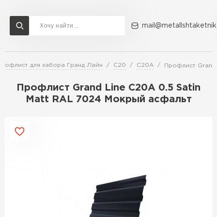
mail@metallshtaketnik
рофлист для забора Гранд Лайн
C20
C20A
Профлист Grand 
Доставка и оплата
Акции
О компании
Контакты
Профлист Grand Line C20A 0.5 Satin
Перейти в каталог
Matt RAL 7024 Мокрый асфальт
ВСЕ ПРОИЗВОДИТЕЛИ