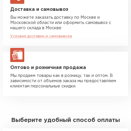
Машина до 20 тн до 80 м3
от 10 500 руб
Доставка и самовывоз
макс. длина груза 13,5 м
Вы можете заказать доставку по Москве и
Московской области или оформить самовывоз с
Манипулятор до 5 тн
от 7 000 руб
нашего склада в Москве
макс. длина груза 6 м
Условия доставки и самовывоза
Манипулятор до 10 тн
от 13 000 руб
макс. длина груза 8 м
Манипулятор до 20 тн
от 16 000 руб
макс. длина груза 13,5 м
Оптово и розничная продажа
Мы продаем товары как в розницу, так и оптом. В
зависимости от объемов заказа мы предоставляем
ЗАКАЗАТЬ С ДОСТАВКОЙ
клиентам персональные скидки
Выберите удобный способ оплаты