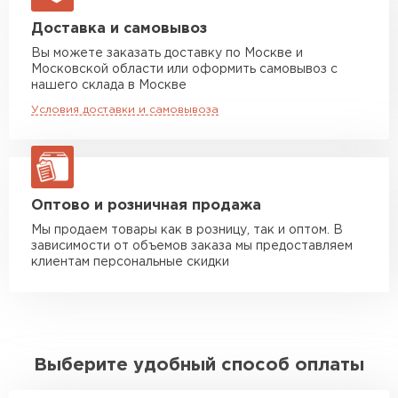
Машина до 20 тн до 80 м3
от 10 500 руб
Доставка и самовывоз
макс. длина груза 13,5 м
Вы можете заказать доставку по Москве и
Московской области или оформить самовывоз с
Манипулятор до 5 тн
от 7 000 руб
нашего склада в Москве
макс. длина груза 6 м
Условия доставки и самовывоза
Манипулятор до 10 тн
от 13 000 руб
макс. длина груза 8 м
Манипулятор до 20 тн
от 16 000 руб
макс. длина груза 13,5 м
Оптово и розничная продажа
Мы продаем товары как в розницу, так и оптом. В
зависимости от объемов заказа мы предоставляем
ЗАКАЗАТЬ С ДОСТАВКОЙ
клиентам персональные скидки
Выберите удобный способ оплаты