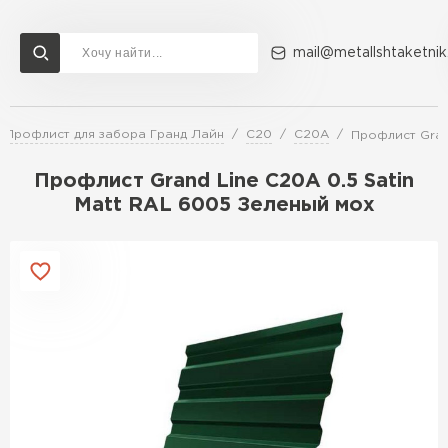
mail@metallshtaketnik
Профлист для забора Гранд Лайн
C20
C20A
Профлист Gran
Доставка и оплата
Акции
О компании
Контакты
Профлист Grand Line C20A 0.5 Satin
Перейти в каталог
Matt RAL 6005 Зеленый мох
ВСЕ ПРОИЗВОДИТЕЛИ