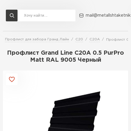
mail@metallshtaketnik
Профлист для забора Гранд Лайн
C20
C20A
Профлист Gra
Доставка и оплата
Акции
О компании
Контакты
Профлист Grand Line C20A 0.5 PurPro
Перейти в каталог
Matt RAL 9005 Черный
ВСЕ ПРОИЗВОДИТЕЛИ