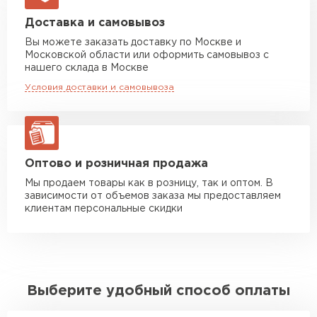
Машина до 20 тн до 80 м3
от 10 500 руб
Доставка и самовывоз
макс. длина груза 13,5 м
Вы можете заказать доставку по Москве и
Московской области или оформить самовывоз с
Манипулятор до 5 тн
от 7 000 руб
нашего склада в Москве
макс. длина груза 6 м
Условия доставки и самовывоза
Манипулятор до 10 тн
от 13 000 руб
макс. длина груза 8 м
Манипулятор до 20 тн
от 16 000 руб
макс. длина груза 13,5 м
Оптово и розничная продажа
Мы продаем товары как в розницу, так и оптом. В
зависимости от объемов заказа мы предоставляем
ЗАКАЗАТЬ С ДОСТАВКОЙ
клиентам персональные скидки
Выберите удобный способ оплаты