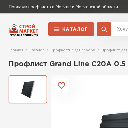
Продажа профлиста в Москве и Московской области
КАТАЛОГ
Доставка и оплата
Главная
Каталог
Профнастил для забора
Профлист для
Применение
Перейти в каталог
Профлист Grand Line C20A 0.5 
Для забора
Для кровли
Для ангара