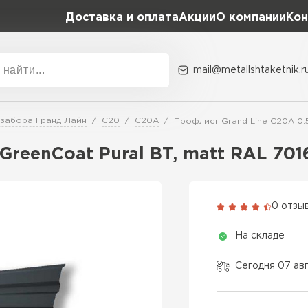
Доставка и оплата
Акции
О компании
Кон
mail@metallshtaketnik.r
Акции
О комп
 забора Гранд Лайн
C20
C20A
Профлист Grand Line C20A 0.5
Бренд
Гранд Лайн
GreenCoat Pural BT, matt RAL 70
Металл Профиль
ВСЕ ПРОИЗВОДИТЕЛИ
Профлист Металл
0 отзы
Профлист Момент
На складе
Сегодня 07 ав