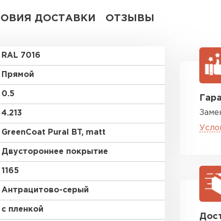
ЛОВИЯ ДОСТАВКИ
ОТЗЫВЫ
RAL 7016
Прямой
0.5
Гара
Заме
4.213
Усло
GreenCoat Pural BT, matt
Двустороннее покрытие
1165
Антрацитово-серый
с пленкой
Дост