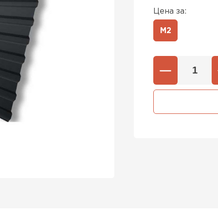
Цена за:
М2