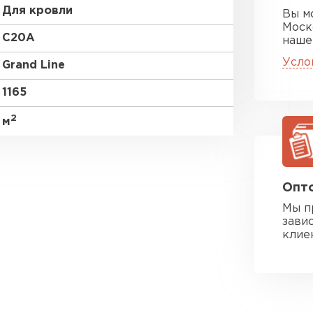
Для кровли
Вы м
Моск
C20A
наше
Усло
Grand Line
1165
2
м
Опто
Мы п
зави
клие