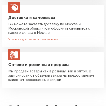
Машина до 10 тн до 37 м3
от 6 000 руб
макс. длина груза 8 м
Машина до 20 тн до 80 м3
от 10 500 руб
Доставка и самовывоз
макс. длина груза 13,5 м
Вы можете заказать доставку по Москве и
Московской области или оформить самовывоз с
Манипулятор до 5 тн
от 7 000 руб
нашего склада в Москве
макс. длина груза 6 м
Условия доставки и самовывоза
Манипулятор до 10 тн
от 13 000 руб
макс. длина груза 8 м
Манипулятор до 20 тн
от 16 000 руб
макс. длина груза 13,5 м
Оптово и розничная продажа
Мы продаем товары как в розницу, так и оптом. В
зависимости от объемов заказа мы предоставляем
ЗАКАЗАТЬ С ДОСТАВКОЙ
клиентам персональные скидки