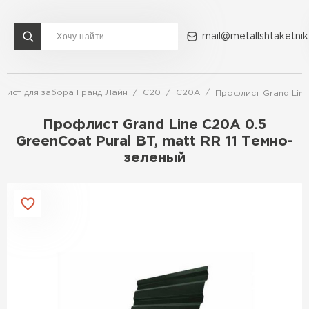
mail@metallshtaketnik
лист для забора Гранд Лайн
C20
C20A
Профлист Grand Line 
Доставка и оплата
Акции
О компании
Контакты
Профлист Grand Line C20A 0.5
Перейти в каталог
GreenCoat Pural BT, matt RR 11 Темно-
зеленый
ВСЕ ПРОИЗВОДИТЕЛИ