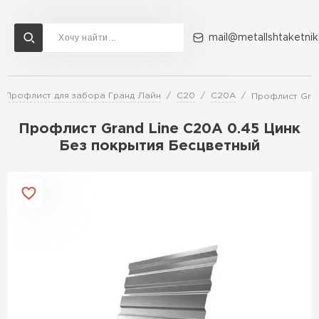
mail@metallshtaketnik
Профлист для забора Гранд Лайн
C20
C20A
Профлист Gran
Доставка и оплата
Акции
О компании
Контакты
Профлист Grand Line C20A 0.45 Цинк
Перейти в каталог
Без покрытия Бесцветный
ВСЕ ПРОИЗВОДИТЕЛИ