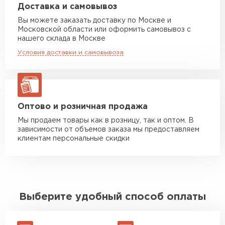
Машина до 20 тн до 80 м3
от 10 500 руб
Доставка и самовывоз
макс. длина груза 13,5 м
Вы можете заказать доставку по Москве и
Московской области или оформить самовывоз с
Манипулятор до 5 тн
от 7 000 руб
нашего склада в Москве
макс. длина груза 6 м
Условия доставки и самовывоза
Манипулятор до 10 тн
от 13 000 руб
макс. длина груза 8 м
Манипулятор до 20 тн
от 16 000 руб
макс. длина груза 13,5 м
Оптово и розничная продажа
Мы продаем товары как в розницу, так и оптом. В
зависимости от объемов заказа мы предоставляем
ЗАКАЗАТЬ С ДОСТАВКОЙ
клиентам персональные скидки
Выберите удобный способ оплаты