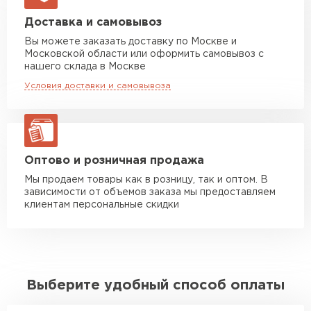
Машина до 20 тн до 80 м3
от 10 500 руб
Доставка и самовывоз
макс. длина груза 13,5 м
Вы можете заказать доставку по Москве и
Московской области или оформить самовывоз с
Манипулятор до 5 тн
от 7 000 руб
нашего склада в Москве
макс. длина груза 6 м
Условия доставки и самовывоза
Манипулятор до 10 тн
от 13 000 руб
макс. длина груза 8 м
Манипулятор до 20 тн
от 16 000 руб
макс. длина груза 13,5 м
Оптово и розничная продажа
Мы продаем товары как в розницу, так и оптом. В
зависимости от объемов заказа мы предоставляем
ЗАКАЗАТЬ С ДОСТАВКОЙ
клиентам персональные скидки
Выберите удобный способ оплаты