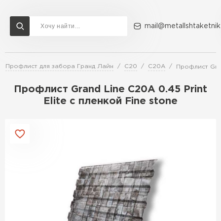
mail@metallshtaketnik
Профлист для забора Гранд Лайн
C20
C20A
Профлист Gran
Доставка и оплата
Акции
О компании
Контакты
Профлист Grand Line C20А 0.45 Print
Перейти в каталог
Elite с пленкой Fine stone
ВСЕ ПРОИЗВОДИТЕЛИ