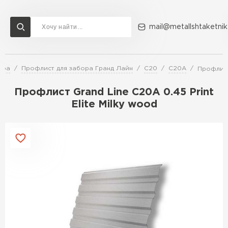
mail@metallshtaketnik
ора
Профлист для забора Гранд Лайн
C20
C20A
Профлист 
Доставка и оплата
Акции
О компании
Контакты
Профлист Grand Line C20A 0.45 Print
Перейти в каталог
Elite Milky wood
ВСЕ ПРОИЗВОДИТЕЛИ