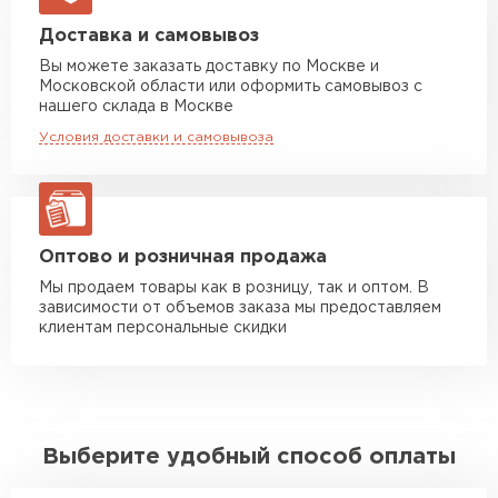
Машина до 20 тн до 80 м3
от 10 500 руб
Доставка и самовывоз
макс. длина груза 13,5 м
Вы можете заказать доставку по Москве и
Московской области или оформить самовывоз с
Манипулятор до 5 тн
от 7 000 руб
нашего склада в Москве
макс. длина груза 6 м
Условия доставки и самовывоза
Манипулятор до 10 тн
от 13 000 руб
макс. длина груза 8 м
Манипулятор до 20 тн
от 16 000 руб
макс. длина груза 13,5 м
Оптово и розничная продажа
Мы продаем товары как в розницу, так и оптом. В
зависимости от объемов заказа мы предоставляем
ЗАКАЗАТЬ С ДОСТАВКОЙ
клиентам персональные скидки
Выберите удобный способ оплаты