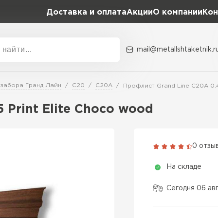
Доставка и оплата
Акции
О компании
Кон
mail@metallshtaketnik.r
Акции
О комп
 забора Гранд Лайн
C20
C20A
Профлист Grand Line C20A 0.4
Бренд
Гранд Лайн
 Print Elite Choco wood
Металл Профиль
ВСЕ ПРОИЗВОДИТЕЛИ
Профлист Металл
0 отзы
Профлист Момент
На складе
Сегодня 06 ав