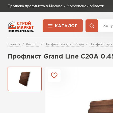
Продажа профлиста в Москве и Московской области
КАТАЛОГ
Доставка и оплата
Главная
Каталог
Профнастил для забора
Профлист для
Применение
Перейти в каталог
Профлист Grand Line C20A 0.45
Для забора
Для кровли
Для ангара