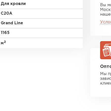
Для кровли
Вы м
Моск
C20A
наше
Усло
Grand Line
1165
2
м
Опто
Мы п
зави
клие