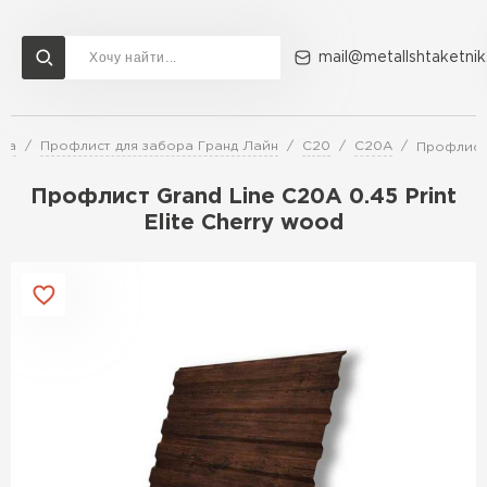
mail@metallshtaketnik
ра
Профлист для забора Гранд Лайн
C20
C20A
Профлист 
Доставка и оплата
Акции
О компании
Контакты
Профлист Grand Line C20A 0.45 Print
Перейти в каталог
Elite Cherry wood
ВСЕ ПРОИЗВОДИТЕЛИ