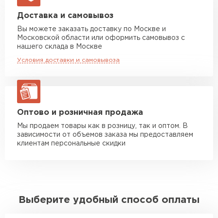
Машина до 20 тн до 80 м3
от 10 500 руб
Доставка и самовывоз
макс. длина груза 13,5 м
Вы можете заказать доставку по Москве и
Московской области или оформить самовывоз с
Манипулятор до 5 тн
от 7 000 руб
нашего склада в Москве
макс. длина груза 6 м
Условия доставки и самовывоза
Манипулятор до 10 тн
от 13 000 руб
макс. длина груза 8 м
Манипулятор до 20 тн
от 16 000 руб
макс. длина груза 13,5 м
Оптово и розничная продажа
Мы продаем товары как в розницу, так и оптом. В
зависимости от объемов заказа мы предоставляем
ЗАКАЗАТЬ С ДОСТАВКОЙ
клиентам персональные скидки
Выберите удобный способ оплаты