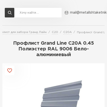
mail@metallshtaketnik
флист для забора Гранд Лайн
C20
C20A
Профлист Grand Li
Доставка и оплата
Акции
О компании
Контакты
Профлист Grand Line C20A 0.45
Перейти в каталог
Полиэстер RAL 9006 Бело-
алюминиевый
ВСЕ ПРОИЗВОДИТЕЛИ