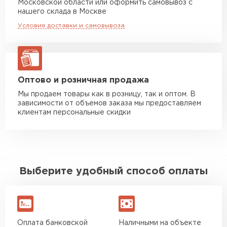
Московской области или оформить самовывоз с
Манипулятор до 5 тн
от 7 000 руб
нашего склада в Москве
макс. длина груза 6 м
Условия доставки и самовывоза
Манипулятор до 10 тн
от 13 000 руб
макс. длина груза 8 м
Манипулятор до 20 тн
от 16 000 руб
макс. длина груза 13,5 м
Оптово и розничная продажа
Мы продаем товары как в розницу, так и оптом. В
зависимости от объемов заказа мы предоставляем
ЗАКАЗАТЬ С ДОСТАВКОЙ
клиентам персональные скидки
Выберите удобный способ оплаты
Оплата банковской
Наличными на объекте