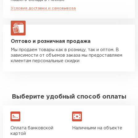
макс. длина груза 6 м
Условия доставки и самовывоза
Манипулятор до 10 тн
от 13 000 руб
макс. длина груза 8 м
Манипулятор до 20 тн
от 16 000 руб
макс. длина груза 13,5 м
Оптово и розничная продажа
Мы продаем товары как в розницу, так и оптом. В
зависимости от объемов заказа мы предоставляем
ЗАКАЗАТЬ С ДОСТАВКОЙ
клиентам персональные скидки
Выберите удобный способ оплаты
Оплата банковской
Наличными на объекте
картой