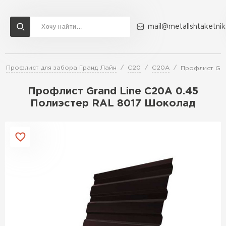
mail@metallshtaketnik
Профлист для забора Гранд Лайн
C20
C20A
Профлист Gra
Доставка и оплата
Акции
О компании
Контакты
Профлист Grand Line C20A 0.45
Перейти в каталог
Полиэстер RAL 8017 Шоколад
ВСЕ ПРОИЗВОДИТЕЛИ