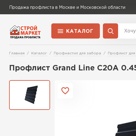
Продажа профлиста в Москве и Московской области
КАТАЛОГ
Доставка и оплата
Главная
Каталог
Профнастил для забора
Профлист для
Применение
Перейти в каталог
Профлист Grand Line C20A 0.
Для забора
Для кровли
Для ангара