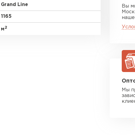
Grand Line
Вы м
Моск
1165
наше
Усло
2
м
Опто
Мы п
зави
клие