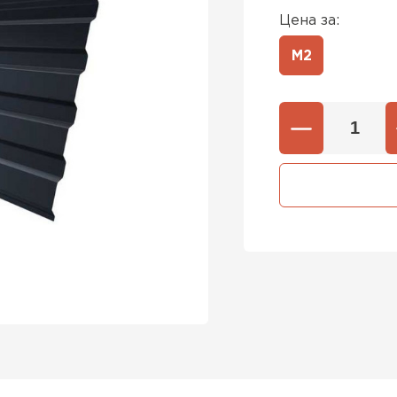
Цена за:
М2