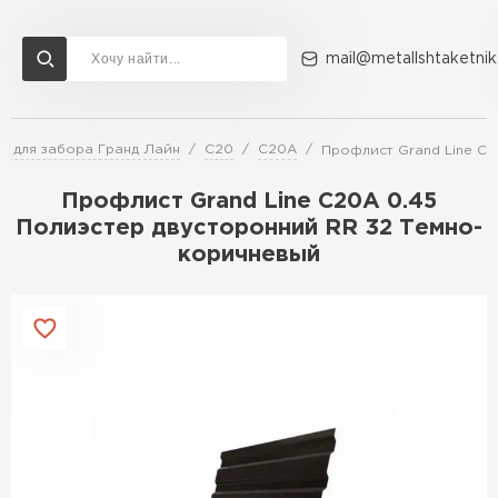
mail@metallshtaketnik
т для забора Гранд Лайн
C20
C20A
Профлист Grand Line C2
Доставка и оплата
Акции
О компании
Контакты
Профлист Grand Line C20A 0.45
Перейти в каталог
Полиэстер двусторонний RR 32 Темно-
коричневый
ВСЕ ПРОИЗВОДИТЕЛИ