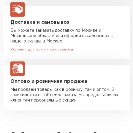
Машина до 10 тн до 37 м3
от 6 000 руб
макс. длина груза 8 м
Машина до 20 тн до 80 м3
от 10 500 руб
Доставка и самовывоз
макс. длина груза 13,5 м
Вы можете заказать доставку по Москве и
Московской области или оформить самовывоз с
Манипулятор до 5 тн
от 7 000 руб
нашего склада в Москве
макс. длина груза 6 м
Условия доставки и самовывоза
Манипулятор до 10 тн
от 13 000 руб
макс. длина груза 8 м
Манипулятор до 20 тн
от 16 000 руб
макс. длина груза 13,5 м
Оптово и розничная продажа
Мы продаем товары как в розницу, так и оптом. В
зависимости от объемов заказа мы предоставляем
ЗАКАЗАТЬ С ДОСТАВКОЙ
клиентам персональные скидки