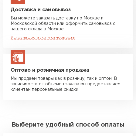
Машина до 20 тн до 80 м3
от 10 500 руб
Доставка и самовывоз
макс. длина груза 13,5 м
Вы можете заказать доставку по Москве и
Московской области или оформить самовывоз с
Манипулятор до 5 тн
от 7 000 руб
нашего склада в Москве
макс. длина груза 6 м
Условия доставки и самовывоза
Манипулятор до 10 тн
от 13 000 руб
макс. длина груза 8 м
Манипулятор до 20 тн
от 16 000 руб
макс. длина груза 13,5 м
Оптово и розничная продажа
Мы продаем товары как в розницу, так и оптом. В
зависимости от объемов заказа мы предоставляем
ЗАКАЗАТЬ С ДОСТАВКОЙ
клиентам персональные скидки
Выберите удобный способ оплаты