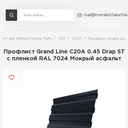
mail@metallshtaketnik
ист для забора Гранд Лайн
C20
C20A
Профлист Grand Line
Доставка и оплата
Акции
О компании
Контакты
Профлист Grand Line C20А 0.45 Drap ST
Перейти в каталог
с пленкой RAL 7024 Мокрый асфальт
ВСЕ ПРОИЗВОДИТЕЛИ