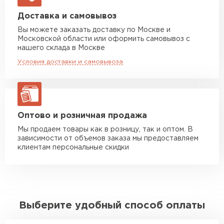
Машина до 20 тн до 80 м3
от 10 500 руб
Доставка и самовывоз
макс. длина груза 13,5 м
Вы можете заказать доставку по Москве и
Московской области или оформить самовывоз с
Манипулятор до 5 тн
от 7 000 руб
нашего склада в Москве
макс. длина груза 6 м
Условия доставки и самовывоза
Манипулятор до 10 тн
от 13 000 руб
макс. длина груза 8 м
Манипулятор до 20 тн
от 16 000 руб
макс. длина груза 13,5 м
Оптово и розничная продажа
Мы продаем товары как в розницу, так и оптом. В
зависимости от объемов заказа мы предоставляем
ЗАКАЗАТЬ С ДОСТАВКОЙ
клиентам персональные скидки
Выберите удобный способ оплаты