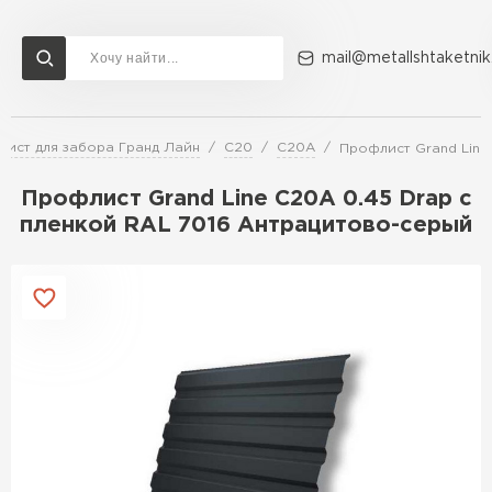
mail@metallshtaketnik
ист для забора Гранд Лайн
C20
C20A
Профлист Grand Line
Доставка и оплата
Акции
О компании
Контакты
Профлист Grand Line C20А 0.45 Drap с
Перейти в каталог
пленкой RAL 7016 Антрацитово-серый
ВСЕ ПРОИЗВОДИТЕЛИ