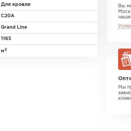
Для кровли
Вы м
Моск
C20A
наше
Усло
Grand Line
1165
2
м
Опто
Мы п
зави
клие