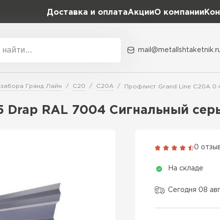
Доставка и оплата
Акции
О компании
Кон
mail@metallshtaketnik.r
Акции
О комп
 забора Гранд Лайн
C20
C20A
Профлист Grand Line C20A 0.
Бренд
Гранд Лайн
5 Drap RAL 7004 Сигнальный сер
Металл Профиль
ВСЕ ПРОИЗВОДИТЕЛИ
Профлист Металл
0 отзы
Профлист Момент
На складе
Сегодня 08 ав