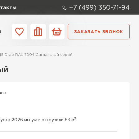
+7 (499) 350-71-94
такты
u
ЗАКАЗАТЬ ЗВОНОК
ании
Контакты
45 Drap RAL 7004 Сигнальный серый
ый
вов
3
густа 2026 мы уже отгрузили 63 м