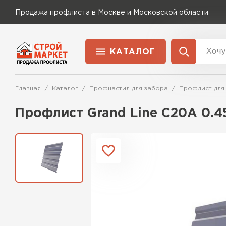
Продажа профлиста в Москве и Московской области
КАТАЛОГ
Доставка и оплата
Главная
Каталог
Профнастил для забора
Профлист для
Применение
Перейти в каталог
Профлист Grand Line C20A 0.4
Для забора
Для кровли
Для ангара