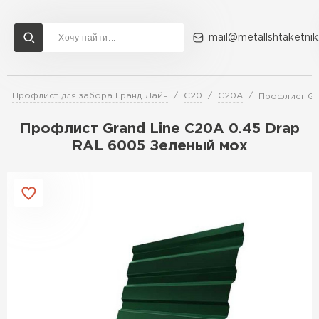
mail@metallshtaketnik
Профлист для забора Гранд Лайн
C20
C20A
Профлист Gr
Доставка и оплата
Акции
О компании
Контакты
Профлист Grand Line C20A 0.45 Drap
Перейти в каталог
RAL 6005 Зеленый мох
ВСЕ ПРОИЗВОДИТЕЛИ