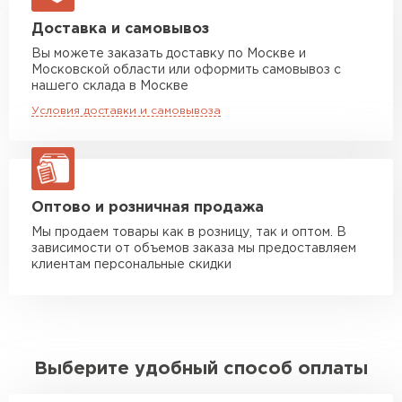
Машина до 20 тн до 80 м3
от 10 500 руб
Доставка и самовывоз
макс. длина груза 13,5 м
Вы можете заказать доставку по Москве и
Московской области или оформить самовывоз с
Манипулятор до 5 тн
от 7 000 руб
нашего склада в Москве
макс. длина груза 6 м
Условия доставки и самовывоза
Манипулятор до 10 тн
от 13 000 руб
макс. длина груза 8 м
Манипулятор до 20 тн
от 16 000 руб
макс. длина груза 13,5 м
Оптово и розничная продажа
Мы продаем товары как в розницу, так и оптом. В
зависимости от объемов заказа мы предоставляем
ЗАКАЗАТЬ С ДОСТАВКОЙ
клиентам персональные скидки
Выберите удобный способ оплаты