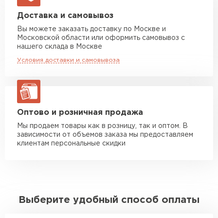
Машина до 20 тн до 80 м3
от 10 500 руб
Доставка и самовывоз
макс. длина груза 13,5 м
Вы можете заказать доставку по Москве и
Московской области или оформить самовывоз с
Манипулятор до 5 тн
от 7 000 руб
нашего склада в Москве
макс. длина груза 6 м
Условия доставки и самовывоза
Манипулятор до 10 тн
от 13 000 руб
макс. длина груза 8 м
Манипулятор до 20 тн
от 16 000 руб
макс. длина груза 13,5 м
Оптово и розничная продажа
Мы продаем товары как в розницу, так и оптом. В
зависимости от объемов заказа мы предоставляем
ЗАКАЗАТЬ С ДОСТАВКОЙ
клиентам персональные скидки
Выберите удобный способ оплаты