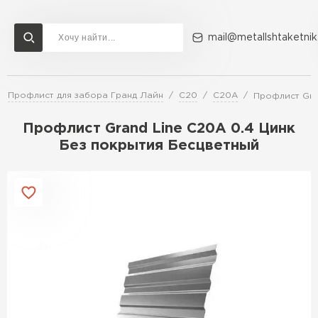
mail@metallshtaketnik
Профлист для забора Гранд Лайн
C20
C20A
Профлист Gra
Доставка и оплата
Акции
О компании
Контакты
Профлист Grand Line C20A 0.4 Цинк
Перейти в каталог
Без покрытия Бесцветный
ВСЕ ПРОИЗВОДИТЕЛИ