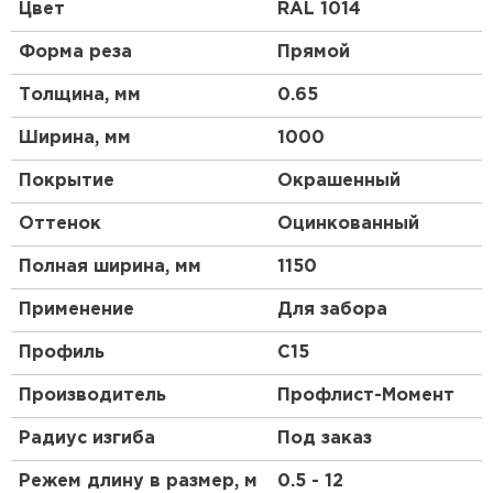
между низкопрофильным, чисто стеновым
Цвет
RAL 1014
металлопрофилем С8 и более прочным С21,
который подходит не только для отделки зданий,
Форма реза
Прямой
но и для укладки на скатную кровлю частных
домов. Проще говоря, профлист С-15 нужен, когда
Толщина, мм
0.65
жесткости марки С8 недостаточно для
строительства надежной конструкции, а марка
Ширина, мм
1000
С20 и, тем более, С21 избыточно прочна.
Покрытие
Окрашенный
Преимущества и недостатки
Оттенок
Оцинкованный
профнастила
Полная ширина, мм
1150
К основным достоинствам металлопрофильных
листов для сооружения заборов относят:
Применение
Для забора
Доступная цена. Установка большого забора
Профиль
C15
не потребует много средств.
Производитель
Профлист-Момент
Поверхность листа имеет защитное покрытие,
которое предупреждает коррозию,
Радиус изгиба
Под заказ
выцветание.
Режем длину в размер, м
0.5 - 12
Продолжительный срок службы – до 50 лет.