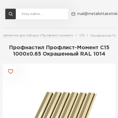
mail@metallshtaketnik
рофнастил для забора «Профлист момент»
С15
Профнастил Про
Доставка и оплата
Акции
О компании
Контакты
Профнастил Профлист-Момент C15
Перейти в каталог
1000х0.65 Окрашенный RAL 1014
ВСЕ ПРОИЗВОДИТЕЛИ