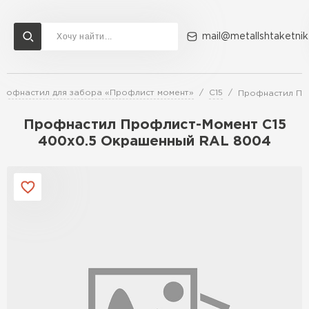
mail@metallshtaketnik
рофнастил для забора «Профлист момент»
С15
Профнастил Пр
Доставка и оплата
Акции
О компании
Контакты
Профнастил Профлист-Момент C15
Перейти в каталог
400х0.5 Окрашенный RAL 8004
ВСЕ ПРОИЗВОДИТЕЛИ