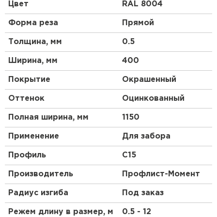
между низкопрофильным, чисто стеновым
Цвет
RAL 8004
металлопрофилем С8 и более прочным С21,
который подходит не только для отделки зданий,
Форма реза
Прямой
но и для укладки на скатную кровлю частных
домов. Проще говоря, профлист С-15 нужен, когда
Толщина, мм
0.5
жесткости марки С8 недостаточно для
строительства надежной конструкции, а марка
Ширина, мм
400
С20 и, тем более, С21 избыточно прочна.
Покрытие
Окрашенный
Преимущества и недостатки
Оттенок
Оцинкованный
профнастила
Полная ширина, мм
1150
К основным достоинствам металлопрофильных
листов для сооружения заборов относят:
Применение
Для забора
Доступная цена. Установка большого забора
Профиль
C15
не потребует много средств.
Производитель
Профлист-Момент
Поверхность листа имеет защитное покрытие,
которое предупреждает коррозию,
Радиус изгиба
Под заказ
выцветание.
Режем длину в размер, м
0.5 - 12
Продолжительный срок службы – до 50 лет.