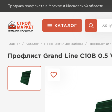
Продажа профлиста в Москве и Московской области
КАТАЛОГ
Доставка и оплата
Главная
Каталог
Профнастил для забора
Профлист для
Применение
Перейти в каталог
Профлист Grand Line C10В 0.5
Для забора
Для кровли
Для ангара