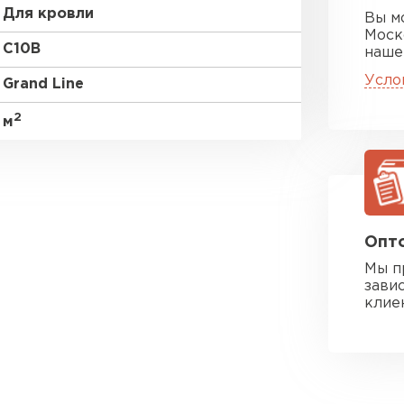
Для кровли
Вы м
Моск
C10В
наше
Усло
Grand Line
2
м
Опто
Мы п
зави
клие