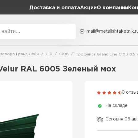
Доставка и оплата
Акции
О компании
Кон
mail@metallshtaketnik.r
Акции
О комп
 забора Гранд Лайн
С10
С10В
Профлист Grand Line C10В 0.5 
Бренд
Гранд Лайн
 Velur RAL 6005 Зеленый мох
Металл Профиль
ВСЕ ПРОИЗВОДИТЕЛИ
Профлист Металл
0 отзы
Профлист Момент
На складе
Сегодня 06 ав