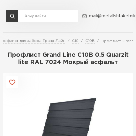
mail@metallshtaketnik
Профлист для забора Гранд Лайн
С10
С10В
Профлист Grand L
Доставка и оплата
Акции
О компании
Контакты
Профлист Grand Line C10В 0.5 Quarzit
Перейти в каталог
lite RAL 7024 Мокрый асфальт
ВСЕ ПРОИЗВОДИТЕЛИ