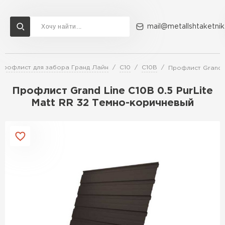
mail@metallshtaketnik
Профлист для забора Гранд Лайн
С10
С10В
Профлист Grand L
Доставка и оплата
Акции
О компании
Контакты
Профлист Grand Line C10В 0.5 PurLite
Перейти в каталог
Matt RR 32 Темно-коричневый
ВСЕ ПРОИЗВОДИТЕЛИ