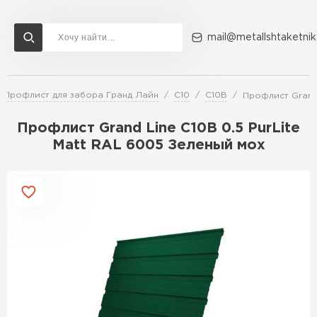
mail@metallshtaketnik
Профлист для забора Гранд Лайн
С10
С10В
Профлист Grand 
Доставка и оплата
Акции
О компании
Контакты
Профлист Grand Line C10В 0.5 PurLite
Перейти в каталог
Matt RAL 6005 Зеленый мох
ВСЕ ПРОИЗВОДИТЕЛИ