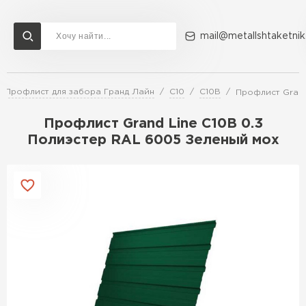
mail@metallshtaketnik
Профлист для забора Гранд Лайн
С10
С10В
Профлист Grand
Доставка и оплата
Акции
О компании
Контакты
Профлист Grand Line C10В 0.3
Перейти в каталог
Полиэстер RAL 6005 Зеленый мох
ВСЕ ПРОИЗВОДИТЕЛИ