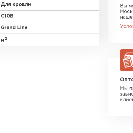
Для кровли
Вы м
Моск
C10В
наше
Усло
Grand Line
2
м
Опто
Мы п
зави
клие