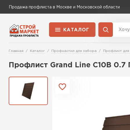
Продажа профлиста в Москве и Московской области
КАТАЛОГ
Доставка и оплата
Главная
Каталог
Профнастил для забора
Профлист для
Применение
Перейти в каталог
Профлист Grand Line C10В 0.7
Для забора
Для кровли
Для ангара