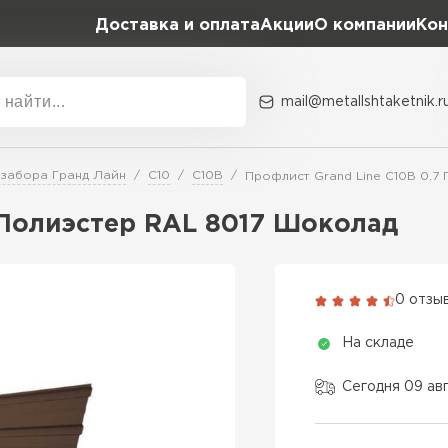
Доставка и оплата
Акции
О компании
Кон
mail@metallshtaketnik.r
Акции
О комп
 забора Гранд Лайн
С10
С10В
Профлист Grand Line C10В 0.7
Бренд
Гранд Лайн
 Полиэстер RAL 8017 Шоколад
Металл Профиль
ВСЕ ПРОИЗВОДИТЕЛИ
Профлист Металл
0 отзы
Профлист Момент
На складе
Сегодня 09 ав