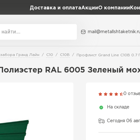
Доставка и оплата
Акции
О компании
Кон
mail@metallshtaketnik.r
Акции
О комп
 забора Гранд Лайн
С10
С10В
Профлист Grand Line C10В 0.7
Бренд
Гранд Лайн
 Полиэстер RAL 6005 Зеленый мо
Металл Профиль
ВСЕ ПРОИЗВОДИТЕЛИ
Профлист Металл
0 отзы
Профлист Момент
На складе
Сегодня 06 авг