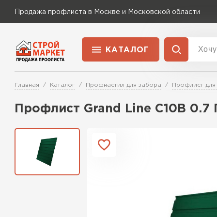
Продажа профлиста в Москве и Московской области
КАТАЛОГ
Доставка и оплата
Главная
Каталог
Профнастил для забора
Профлист для
Применение
Перейти в каталог
Профлист Grand Line C10В 0.7
Для забора
Для кровли
Для ангара