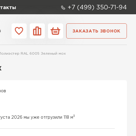
+7 (499) 350-71-94
такты
u
ЗАКАЗАТЬ ЗВОНОК
ании
Контакты
 Полиэстер RAL 6005 Зеленый мох
х
вов
3
уста 2026 мы уже отгрузили 118 м