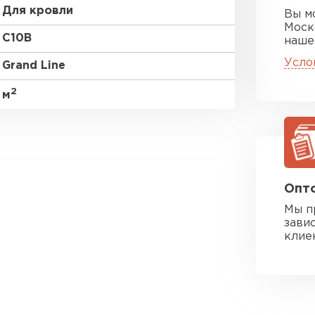
Для кровли
Вы м
Моск
C10В
наше
Усло
Grand Line
2
м
Опто
Мы п
зави
клие