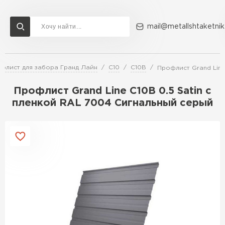
mail@metallshtaketnik
флист для забора Гранд Лайн
С10
С10В
Профлист Grand Line
Доставка и оплата
Акции
О компании
Контакты
Профлист Grand Line C10В 0.5 Satin с
Перейти в каталог
пленкой RAL 7004 Сигнальный серый
ВСЕ ПРОИЗВОДИТЕЛИ