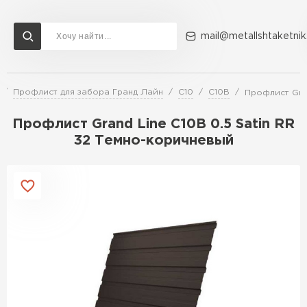
mail@metallshtaketnik
Профлист для забора Гранд Лайн
С10
С10В
Профлист Gran
Доставка и оплата
Акции
О компании
Контакты
Профлист Grand Line C10В 0.5 Satin RR
Перейти в каталог
32 Темно-коричневый
ВСЕ ПРОИЗВОДИТЕЛИ