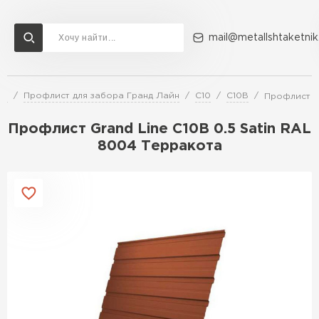
mail@metallshtaketnik
ра
Профлист для забора Гранд Лайн
С10
С10В
Профлист Gr
Доставка и оплата
Акции
О компании
Контакты
Профлист Grand Line C10В 0.5 Satin RAL
Перейти в каталог
8004 Терракота
ВСЕ ПРОИЗВОДИТЕЛИ