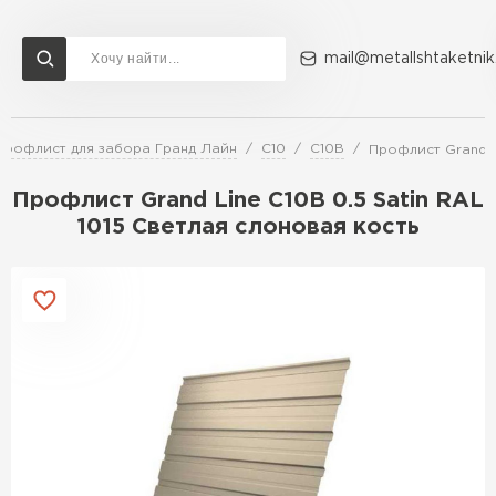
mail@metallshtaketnik
Профлист для забора Гранд Лайн
С10
С10В
Профлист Grand Li
Доставка и оплата
Акции
О компании
Контакты
Профлист Grand Line C10В 0.5 Satin RAL
Перейти в каталог
1015 Светлая слоновая кость
ВСЕ ПРОИЗВОДИТЕЛИ