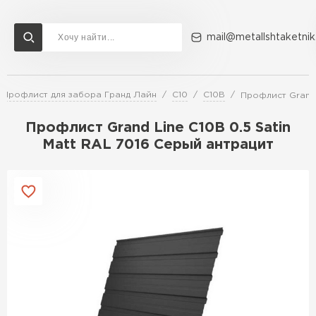
mail@metallshtaketnik
Профлист для забора Гранд Лайн
С10
С10В
Профлист Grand 
Доставка и оплата
Акции
О компании
Контакты
Профлист Grand Line C10В 0.5 Satin
Перейти в каталог
Matt RAL 7016 Серый антрацит
ВСЕ ПРОИЗВОДИТЕЛИ