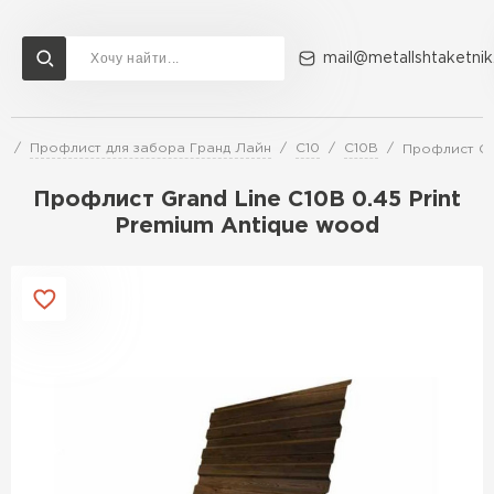
mail@metallshtaketnik
а
Профлист для забора Гранд Лайн
С10
С10В
Профлист Gra
Доставка и оплата
Акции
О компании
Контакты
Профлист Grand Line C10В 0.45 Print
Перейти в каталог
Premium Antique wood
ВСЕ ПРОИЗВОДИТЕЛИ