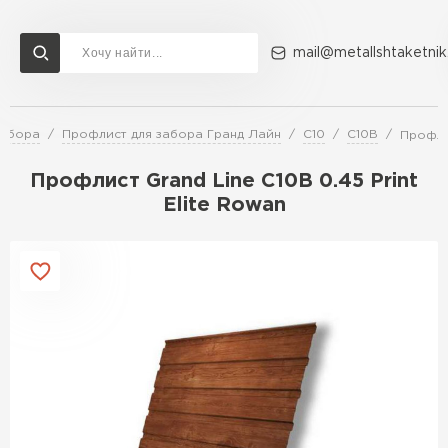
mail@metallshtaketnik
забора
Профлист для забора Гранд Лайн
С10
С10В
Профлис
Доставка и оплата
Акции
О компании
Контакты
Профлист Grand Line C10В 0.45 Print
Перейти в каталог
Elite Rowan
ВСЕ ПРОИЗВОДИТЕЛИ