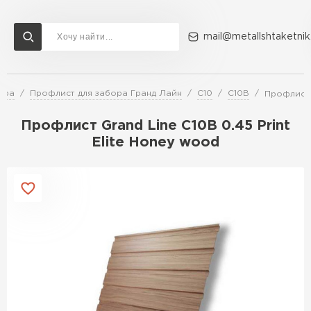
mail@metallshtaketnik
ора
Профлист для забора Гранд Лайн
С10
С10В
Профлист 
Доставка и оплата
Акции
О компании
Контакты
Профлист Grand Line C10В 0.45 Print
Перейти в каталог
Elite Honey wood
ВСЕ ПРОИЗВОДИТЕЛИ