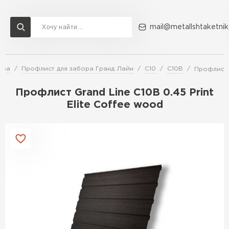
mail@metallshtaketnik
ора
Профлист для забора Гранд Лайн
С10
С10В
Профлист G
Доставка и оплата
Акции
О компании
Контакты
Профлист Grand Line C10В 0.45 Print
Перейти в каталог
Elite Coffee wood
ВСЕ ПРОИЗВОДИТЕЛИ