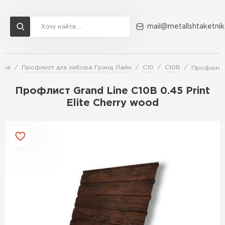
mail@metallshtaketnik
ора
Профлист для забора Гранд Лайн
С10
С10В
Профлист G
Доставка и оплата
Акции
О компании
Контакты
Профлист Grand Line C10В 0.45 Print
Перейти в каталог
Elite Cherry wood
ВСЕ ПРОИЗВОДИТЕЛИ