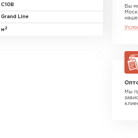
C10В
Вы м
Моск
Grand Line
наше
Усло
2
м
Опто
Мы п
зави
клие