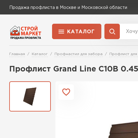
Продажа профлиста в Москве и Московской области
КАТАЛОГ
Доставка и оплата
Главная
Каталог
Профнастил для забора
Профлист для
Применение
Перейти в каталог
Профлист Grand Line C10В 0.4
Для забора
Для кровли
Для ангара