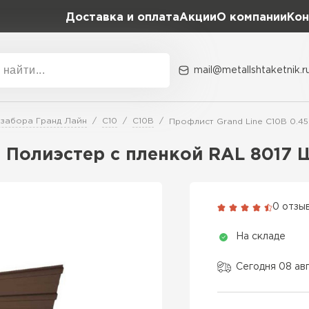
Доставка и оплата
Акции
О компании
Кон
mail@metallshtaketnik.r
Акции
О комп
 забора Гранд Лайн
С10
С10В
Профлист Grand Line C10В 0.4
Бренд
Гранд Лайн
5 Полиэстер с пленкой RAL 8017
Металл Профиль
ВСЕ ПРОИЗВОДИТЕЛИ
Профлист Металл
0 отзы
Профлист Момент
На складе
Сегодня 08 ав