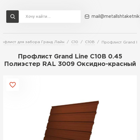
mail@metallshtaketnik
рофлист для забора Гранд Лайн
С10
С10В
Профлист Grand Li
Доставка и оплата
Акции
О компании
Контакты
Профлист Grand Line C10В 0.45
Перейти в каталог
Полиэстер RAL 3009 Оксидно-красный
ВСЕ ПРОИЗВОДИТЕЛИ