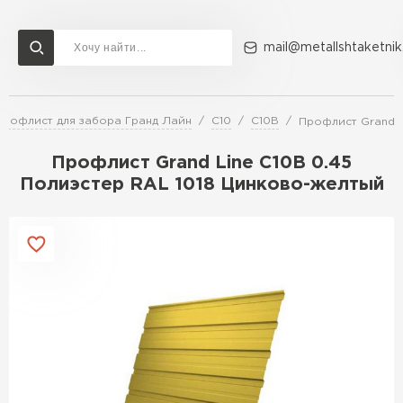
mail@metallshtaketnik
Профлист для забора Гранд Лайн
С10
С10В
Профлист Grand L
Доставка и оплата
Акции
О компании
Контакты
Профлист Grand Line C10В 0.45
Перейти в каталог
Полиэстер RAL 1018 Цинково-желтый
ВСЕ ПРОИЗВОДИТЕЛИ